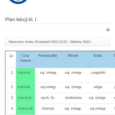
Plan lekcji kl. I
Utworzono: środa, 30 sierpień 2023 12:53
Odsłony: 8164
Lp.
Czas
Poniedziałek
Wtorek
Środa
trwania
1.
zaj. zintegr.
zaj. zintegr.
j.angielski
8.00-8.45
2.
zaj.zintegr.
zaj. zintegr.
religia
8.55-9.40
3.
wych. fiz.
środowisko
zaj. zintegr.
9.50-10.35
4.
informat.
zaj. zintegr.
zaj.zintegr.
10.55-11.40