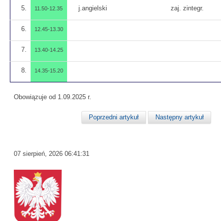
5.
j.angielski
zaj. zintegr.
11.50-12.35
6.
12.45-13.30
7.
13.40-14.25
8.
14.35-15.20
Obowiązuje od 1.09.2025 r.
Poprzedni artykuł
Następny artykuł
07 sierpień, 2026
06:41:31