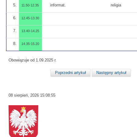
5.
informat.
religia
11.50-12.35
6.
12.45-13.30
7.
13.40-14.25
8.
14.35-15.20
Obowiązuje od 1.09.2025 r.
Poprzedni artykuł
Następny artykuł
08 sierpień, 2026
15:08:55