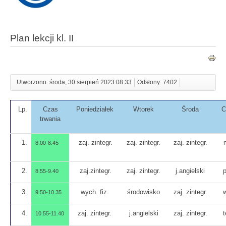
Plan lekcji kl. II
Utworzono: środa, 30 sierpień 2023 08:33
Odsłony: 7402
Lp.
Czas
Poniedziałek
Wtorek
Środa
C
trwania
1.
zaj. zintegr.
zaj. zintegr.
zaj. zintegr.
8.00-8.45
2.
zaj.zintegr.
zaj. zintegr.
j.angielski
p
8.55-9.40
3.
wych. fiz.
środowisko
zaj. zintegr.
w
9.50-10.35
4.
zaj. zintegr.
j.angielski
zaj. zintegr.
t
10.55-11.40