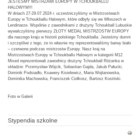
JESTEŚMY MISTRZAMI EUROPY W TCHOUKBALLU
HALOWYM!!!
W dniach 27-29.07.2024 r. uczestniczyliśmy w Mistrzostwach
Europy w Tchoukballu Halowym, które odbyły się we Włoszech w
Lendinarze. Wspólnie z zawodnikami z drużyny Tchoukball Lubuskie
wywalczyliśmy pierwszy ZŁOTY MEDAL MISTRZOSTW EUROPY
dla naszego kraju w historii polskiego Tchoukballa. Jesteśmy dumni
i szczęśliwi z tego, że to własnie my reprezentowaliśmy barwy biało
– czerwone podczas mistrzostw Europy. Nasz kraj na
Mistrzostwach Europy w Tchoukballu Halowym w kategorii M12
Mixed reprezentowali zawodnicy drużyny Tchoukball Różanka w
składzie: Przemysław Wójcik, Sebastian Gajda, Jakub Pałucki,
Dominik Podsiadło, Ksawery Kisielewicz, Maria Wojtanowska,
Dominika Machowska, Franciszek Ciołkosz, Bartosz Kosiński.
Foto w Galerii
Stypendia szkolne