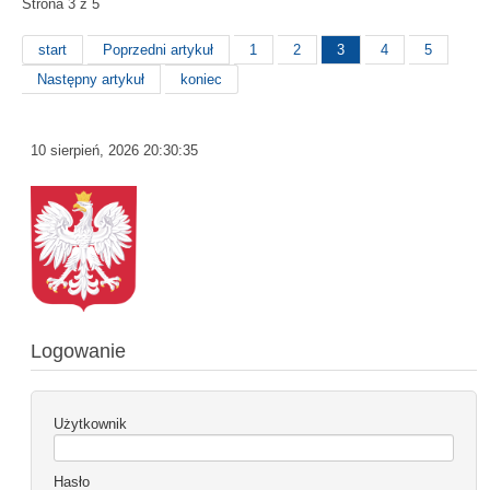
Strona 3 z 5
start
Poprzedni artykuł
1
2
3
4
5
Następny artykuł
koniec
10 sierpień, 2026
20:30:36
Logowanie
Użytkownik
Hasło